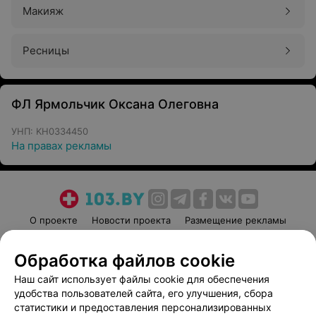
Макияж
Ресницы
ФЛ Ярмольчик Оксана Олеговна
УНП: KH0334450
На правах рекламы
О проекте
Новости проекта
Размещение рекламы
Медицинский маркетинг
Публичный договор
Обработка файлов cookie
Пользовательское соглашение
Способы оплаты
Наш сайт использует файлы cookie для обеспечения
Вакансии
Партнеры
удобства пользователей сайта, его улучшения, сбора
Написать руководителю 103.by
статистики и предоставления персонализированных